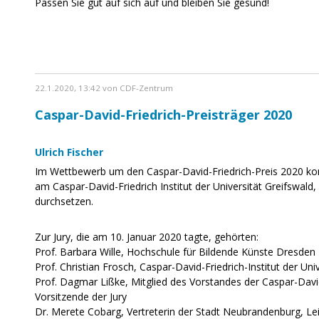
Passen Sie gut auf sich auf und bleiben Sie gesund!
22.1.2020, 13:42 von CDF-Zentrum
Caspar-David-Friedrich-Preisträger 2020
Ulrich Fischer
Im Wettbewerb um den Caspar-David-Friedrich-Preis 2020 konn
am Caspar-David-Friedrich Institut der Universität Greifswal
durchsetzen.
Zur Jury, die am 10. Januar 2020 tagte, gehörten:
Prof. Barbara Wille, Hochschule für Bildende Künste Dresden
Prof. Christian Frosch, Caspar-David-Friedrich-Institut der Uni
Prof. Dagmar Lißke, Mitglied des Vorstandes der Caspar-David
Vorsitzende der Jury
Dr. Merete Cobarg, Vertreterin der Stadt Neubrandenburg, L