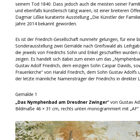
seinem Tod 1840. Dass jedoch auch die meisten seiner Famili
und ebenfalls künstlerisch tätig waren, ist einer breiteren Öffe
Dagmar Lißke kuratierte Ausstellung „Die Künstler der Familie
Jahre 2014 bekannt geworden.
Es ist der Friedrich-Gesellschaft nunmehr gelungen, für ein
Sonderausstellung zwei Gemälde nach Greifswald als Leihgabe
die jeweils von Friedrichs Sohn und Enkel geschaffen wurden
zeigen. Es handelt sich dabei zum einen um das „Nymphenb
Gustav Adolf Friedrich, dem einzigen Sohn Caspar Davids, s
Frauenkirche“ von Harald Friedrich, dem Sohn Gustav Adolfs 
der letzte männliche Namensträger der Friedrichs in direkter L
Gemälde 1
„Das Nymphenbad am Dresdner Zwinger“
von Gustav Adol
Bildmaße 46 × 31 cm, rechts unten monogrammiert mit „AF“ 