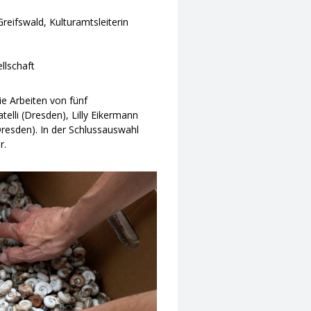
reifswald, Kulturamtsleiterin
llschaft
ie Arbeiten von fünf
telli (Dresden), Lilly Eikermann
Dresden). In der Schlussauswahl
r.