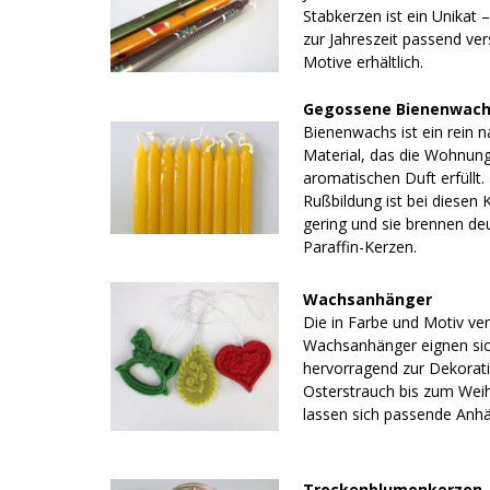
Stabkerzen ist ein Unikat 
zur Jahreszeit passend ve
Motive erhältlich.
Gegossene Bienenwach
Bienenwachs ist ein rein n
Material, das die Wohnun
aromatischen Duft erfüllt.
Rußbildung ist bei diesen 
gering und sie brennen deut
Paraffin-Kerzen.
Wachsanhänger
Die in Farbe und Motiv ve
Wachsanhänger eignen si
hervorragend zur Dekorat
Osterstrauch bis zum We
lassen sich passende Anhä
Trockenblumenkerzen