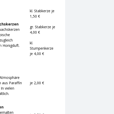
kl. Stabkerze je
1,50 €
achskerzen
gr. Stabkerze je
wachskerzen
4,00 €
pische
zugleich
kl.
n Honigduft.
Stumpenkerze
je 4,00 €
e Atmosphäre
 aus Paraffin
je 2,00 €
In vielen
tlich.
en
dbemalten