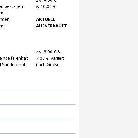
en bestehen
& 10,00 €
em
nden,
AKTUELL
rn.
AUSVERKAUFT
zw. 3,00 € &
inseife enhält
7,00 €, variiert
 Sanddornöl.
nach Größe