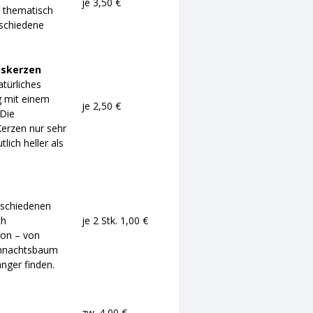
je 3,50 €
– thematisch
rschiedene
skerzen
atürliches
g mit einem
je 2,50 €
 Die
Kerzen nur sehr
lich heller als
rschiedenen
ch
je 2 Stk. 1,00 €
ion – von
ihnachtsbaum
nger finden.
zw. 4,00 €